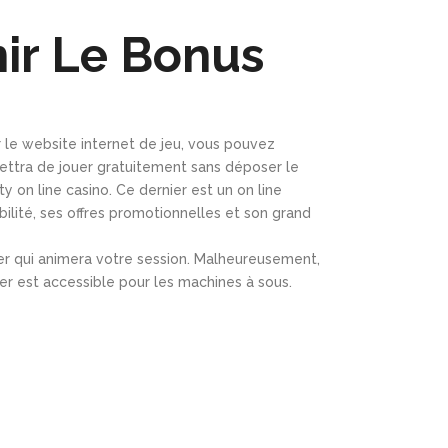
ir Le Bonus
r le website internet de jeu, vous pouvez
rmettra de jouer gratuitement sans déposer le
on line casino. Ce dernier est un on line
abilité, ses offres promotionnelles et son grand
ier qui animera votre session. Malheureusement,
er est accessible pour les machines à sous.