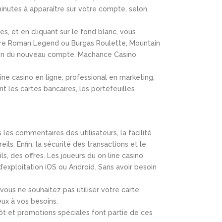
inutes à apparaître sur votre compte, selon
s, et en cliquant sur le fond blanc, vous
entre Roman Legend ou Burgas Roulette, Mountain
ion du nouveau compte. Machance Casino
ne casino en ligne, professional en marketing,
es cartes bancaires, les portefeuilles
 les commentaires des utilisateurs, la facilité
eils. Enfin, la sécurité des transactions et le
ls, des offres. Les joueurs du on line casino
exploitation iOS ou Android. Sans avoir besoin
 vous ne souhaitez pas utiliser votre carte
ux à vos besoins.
ôt et promotions spéciales font partie de ces