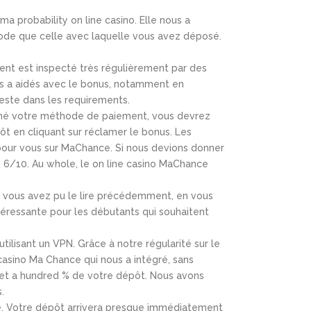
a probability on line casino. Elle nous a
hode que celle avec laquelle vous avez déposé.
ement est inspecté très régulièrement par des
ous a aidés avec le bonus, notamment en
reste dans les requirements.
ionné votre méthode de paiement, vous devrez
t en cliquant sur réclamer le bonus. Les
é pour vous sur MaChance. Si nous devions donner
e 6/10. Au whole, le on line casino MaChance
e vous avez pu le lire précédemment, en vous
ntéressante pour les débutants qui souhaitent
lisant un VPN. Grâce à notre régularité sur le
casino Ma Chance qui nous a intégré, sans
 et a hundred % de votre dépôt. Nous avons
.
ue. Votre dépôt arrivera presque immédiatement