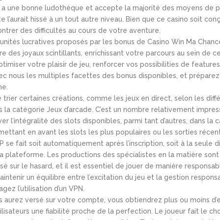
é, a une bonne ludothèque et accepte la majorité des moyens de 
 l’aurait hissé à un tout autre niveau. Bien que ce casino soit conç
ntrer des difficultés au cours de votre aventure.
tunités lucratives proposés par les bonus de Casino Win Ma Chanc
re des joyaux scintillants, enrichissant votre parcours au sein de 
imiser votre plaisir de jeu, renforcer vos possibilities de featur
 nous les multiples facettes des bonus disponibles, et préparez-
ne.
 de trier certaines créations, comme les jeux en direct, selon les d
ns la catégorie Jeux d’arcade. C’est un nombre relativement impre
er l’intégralité des slots disponibles, parmi tant d’autres, dans l
ettant en avant les slots les plus populaires ou les sorties récen
e fait soit automatiquement après l’inscription, soit à la seule dis
 la plateforme. Les productions des spécialistes en la matière sont
asé sur le hasard, et il est essentiel de jouer de manière responsa
maintenir un équilibre entre l’excitation du jeu et la gestion respon
gez l’utilisation d’un VPN.
urez versé sur votre compte, vous obtiendrez plus ou moins d’e
utilisateurs une fiabilité proche de la perfection. Le joueur fait le 