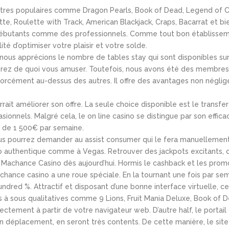
titres populaires comme Dragon Pearls, Book of Dead, Legend of 
e, Roulette with Track, American Blackjack, Craps, Bacarrat et bie
débutants comme des professionnels. Comme tout bon établissemen
lité d’optimiser votre plaisir et votre solde.
 nous apprécions le nombre de tables stay qui sont disponibles su
erez de quoi vous amuser. Toutefois, nous avons été des membres VI
orcément au-dessus des autres. Il offre des avantages non néglige
ait améliorer son offre. La seule choice disponible est le transfe
ionnels. Malgré cela, le on line casino se distingue par son effica
te de 1 500€ par semaine.
us pourrez demander au assist consumer qui le fera manuellement. L
no authentique comme à Vegas. Retrouver des jackpots excitants, 
 Machance Casino dès aujourd’hui. Hormis le cashback et les prom
chance casino a une roue spéciale. En la tournant une fois par se
dred %. Attractif et disposant d’une bonne interface virtuelle, ce 
à sous qualitatives comme 9 Lions, Fruit Mania Deluxe, Book of D
irectement à partir de votre navigateur web. D’autre half, le porta
 en déplacement, en seront très contents. De cette manière, le site 