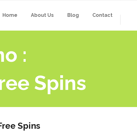
Home
About Us
Blog
Contact
o :
ree Spins
Free Spins