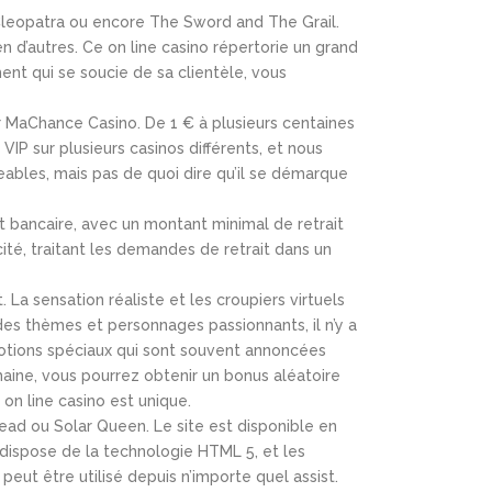
Cleopatra ou encore The Sword and The Grail.
n d’autres. Ce on line casino répertorie un grand
t qui se soucie de sa clientèle, vous
r MaChance Casino. De 1 € à plusieurs centaines
P sur plusieurs casinos différents, et nous
ables, mais pas de quoi dire qu’il se démarque
rt bancaire, avec un montant minimal de retrait
cité, traitant les demandes de retrait dans un
a sensation réaliste et les croupiers virtuels
des thèmes et personnages passionnants, il n’y a
otions spéciaux qui sont souvent annoncées
maine, vous pourrez obtenir un bonus aléatoire
on line casino est unique.
ead ou Solar Queen. Le site est disponible en
il dispose de la technologie HTML 5, et les
peut être utilisé depuis n’importe quel assist.