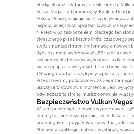
blackjack oraz teleturnieje. Jeśli chodzi o Vu
Vulkan Vegas kod promocyjny. Book of Dead je
Polsce. Poniżej znajduje się kilka przykładów
najpopularniejszych opcji bankowych w kasynach
Nie jest więc zaskoczeniem, dlaczego ten slot 
określonego przez kasyno limitu czasowego pre
śledzić na naszej stronie informacje o nowych b
Będziesz mógł wypróbować 5864 gier, a nawet w
zakładowy dla bonusów wynosi x40, a dla darmo
nie przegapienie wszystkich trzech bonusów. 
120% jego wartości, czyli przy wpłacie tysiąca 
Przedstawiamy podstawowy zakres informacji o 
usuwania w dowolnym momencie. Jeśli wyłączysz
odwiedzasz tę stronę, musisz ponownie włączyć
Bezpieczeństwo Vulkan Vegas 
W ten sposób będzie można wygrać nawet 25€, 
depozytu, ani żadnych późniejszych deklaracji
promocyjnym są wyjątkowo korzystne, jednak 
Aby pobrać aplikację mobilną, wystarczy wpisa