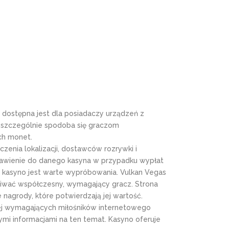
ja dostępna jest dla posiadaczy urządzeń z
 szczególnie spodoba się graczom
ch monet.
czenia lokalizacji, dostawców rozrywki i
astawienie do danego kasyna w przypadku wypłat
t, kasyno jest warte wypróbowania. Vulkan Vegas
ekiwać współczesny, wymagający gracz. Strona
nagrody, które potwierdzają jej wartość.
iej wymagających miłośników internetowego
zymi informacjami na ten temat. Kasyno oferuje