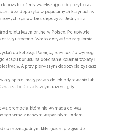
ez depozytu, oferty zwiększające depozyt oraz
nusami bez depozytu w popularnych kasynach w
 darmowych spinów bez depozytu. Jednymi z
ród wielu kasyn online w Polsce. Po upływie
ostają utracone. Warto oczywiście regularnie
wydań do kolekcji. Pamiętaj również, że wymóg
go etapu bonusu na dokonanie kolejnej wpłaty i
jestrację. A przy pierwszym depozycie zyskasz
iają opinie, mają prawo do ich edytowania lub
 Oznacza to, że za każdym razem, gdy
mową promocję, która nie wymaga od was
rowanego wraz z naszym wspaniałym kodem
dzie można jednym kliknięciem przejść do