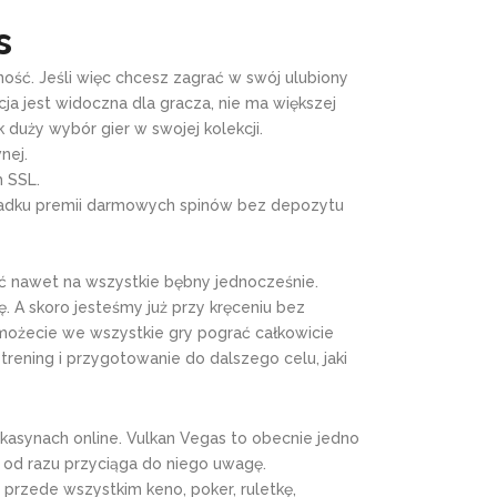
s
ość. Jeśli więc chcesz zagrać w swój ulubiony
ja jest widoczna dla gracza, nie ma większej
 duży wybór gier w swojej kolekcji.
nej.
h SSL.
ypadku premii darmowych spinów bez depozytu
ć nawet na wszystkie bębny jednocześnie.
 A skoro jesteśmy już przy kręceniu bez
możecie we wszystkie gry pograć całkowicie
trening i przygotowanie do dalszego celu, jaki
asynach online. Vulkan Vegas to obecnie jedno
a od razu przyciąga do niego uwagę.
przede wszystkim keno, poker, ruletkę,