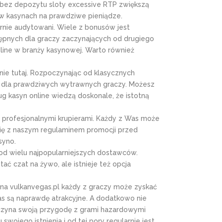
 bez depozytu sloty excessive RTP zwiększą
ę w kasynach na prawdziwe pieniądze.
arnie audytowani. Wiele z bonusów jest
tępnych dla graczy zaczynających od drugiego
line w branży kasynowej. Warto również
nie tutaj. Rozpoczynając od klasycznych
we dla prawdziwych wytrawnych graczy. Możesz
g kasyn online wiedzą doskonale, że istotną
i profesjonalnymi krupierami. Każdy z Was może
się z naszym regulaminem promocji przed
syno.
y od wielu najpopularniejszych dostawców.
 czat na żywo, ale istnieje też opcja
m na vulkanvegas.pl każdy z graczy może zyskać
as są naprawdę atrakcyjne. A dodatkowo nie
oczyna swoją przygodę z grami hazardowymi
wojego istnienia i od tej pory regularnie jest