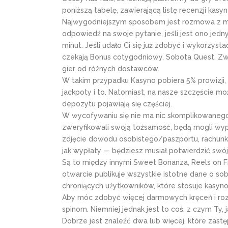
poniższą tabelę, zawierającą listę recenzji kasy
Najwygodniejszym sposobem jest rozmowa z men
odpowiedź na swoje pytanie, jeśli jest ono jedn
minut. Jeśli udało Ci się już zdobyć i wykorzys
czekają Bonus cotygodniowy, Sobota Quest, Zwro
gier od różnych dostawców.
W takim przypadku Kasyno pobiera 5% prowizji, k
jackpoty i to. Natomiast, na nasze szczęście 
depozytu pojawiają się częściej.
W wycofywaniu się nie ma nic skomplikowanego,
zweryfikowali swoją tożsamość, będą mogli wypł
zdjęcie dowodu osobistego/paszportu, rachunku
jak wypłaty — będziesz musiał potwierdzić sw
Są to między innymi Sweet Bonanza, Reels on Fir
otwarcie publikuje wszystkie istotne dane o sob
chroniących użytkowników, które stosuje kasyn
Aby móc zdobyć więcej darmowych kręceń i r
spinom. Niemniej jednak jest to coś, z czym T
Dobrze jest znaleźć dwa lub więcej, które zast