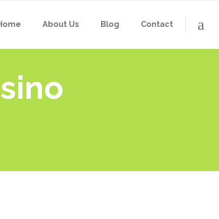
Home
About Us
Blog
Contact
sino