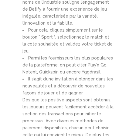
noms de l’industrie souligne l’engagement
de Betify à fournir une expérience de jeu
inégalée, caractérisée par la variété,
l’innovation et la fiabilité.
Pour cela, cliquez simplement sur le
bouton ” Sport “, sélectionnez le match et
la cote souhaitée et validez votre ticket de
jeu.
Parmi les fournisseurs les plus populaires
de la plateforme, on peut citer Play’n Go,
Netent, Quickspin ou encore Yggdrasil.
Il s’agit d’une invitation à plonger dans les
nouveautés et à découvrir de nouvelles
façons de jouer et de gagner.
Dès que les positive aspects sont obtenus,
les joueurs peuvent facilement accéder à la
section des transactions pour initier le
processus. Avec diverses méthodes de
paiement disponibles, chacun peut choisir
celle qui lui convient le mieux. De plus, les