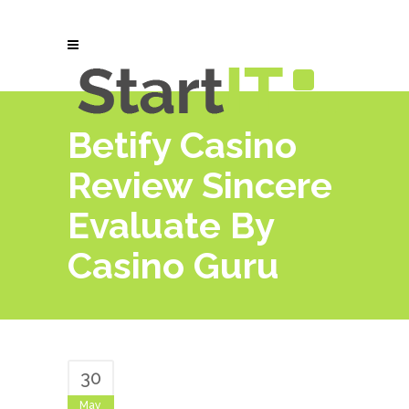
Betify Casino
Review Sincere
Evaluate By
Casino Guru
30
May