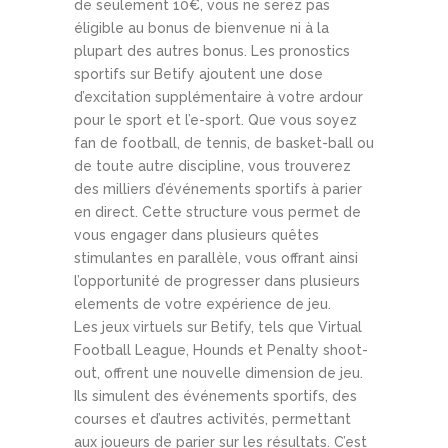
de seulement 10€, vous ne serez pas
éligible au bonus de bienvenue ni à la
plupart des autres bonus. Les pronostics
sportifs sur Betify ajoutent une dose
d’excitation supplémentaire à votre ardour
pour le sport et l’e-sport. Que vous soyez
fan de football, de tennis, de basket-ball ou
de toute autre discipline, vous trouverez
des milliers d’événements sportifs à parier
en direct. Cette structure vous permet de
vous engager dans plusieurs quêtes
stimulantes en parallèle, vous offrant ainsi
l’opportunité de progresser dans plusieurs
elements de votre expérience de jeu.
Les jeux virtuels sur Betify, tels que Virtual
Football League, Hounds et Penalty shoot-
out, offrent une nouvelle dimension de jeu.
Ils simulent des événements sportifs, des
courses et d’autres activités, permettant
aux joueurs de parier sur les résultats. C’est