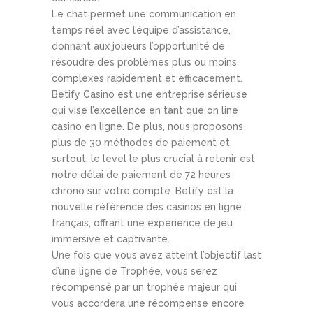
Le chat permet une communication en
temps réel avec l’équipe d’assistance,
donnant aux joueurs l’opportunité de
résoudre des problèmes plus ou moins
complexes rapidement et efficacement.
Betify Casino est une entreprise sérieuse
qui vise l’excellence en tant que on line
casino en ligne. De plus, nous proposons
plus de 30 méthodes de paiement et
surtout, le level le plus crucial à retenir est
notre délai de paiement de 72 heures
chrono sur votre compte. Betify est la
nouvelle référence des casinos en ligne
français, offrant une expérience de jeu
immersive et captivante.
Une fois que vous avez atteint l’objectif last
d’une ligne de Trophée, vous serez
récompensé par un trophée majeur qui
vous accordera une récompense encore