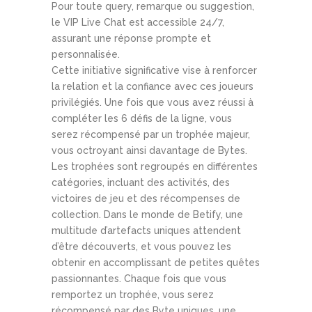
Pour toute query, remarque ou suggestion,
le VIP Live Chat est accessible 24/7,
assurant une réponse prompte et
personnalisée.
Cette initiative significative vise à renforcer
la relation et la confiance avec ces joueurs
privilégiés. Une fois que vous avez réussi à
compléter les 6 défis de la ligne, vous
serez récompensé par un trophée majeur,
vous octroyant ainsi davantage de Bytes.
Les trophées sont regroupés en différentes
catégories, incluant des activités, des
victoires de jeu et des récompenses de
collection. Dans le monde de Betify, une
multitude d’artefacts uniques attendent
d’être découverts, et vous pouvez les
obtenir en accomplissant de petites quêtes
passionnantes. Chaque fois que vous
remportez un trophée, vous serez
récompensé par des Byte uniques, une