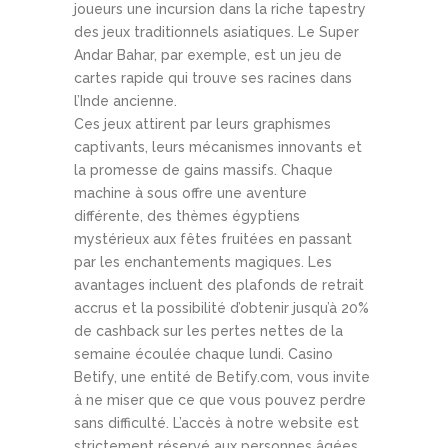
joueurs une incursion dans la riche tapestry
des jeux traditionnels asiatiques. Le Super
Andar Bahar, par exemple, est un jeu de
cartes rapide qui trouve ses racines dans
l’Inde ancienne.
Ces jeux attirent par leurs graphismes
captivants, leurs mécanismes innovants et
la promesse de gains massifs. Chaque
machine à sous offre une aventure
différente, des thèmes égyptiens
mystérieux aux fêtes fruitées en passant
par les enchantements magiques. Les
avantages incluent des plafonds de retrait
accrus et la possibilité d’obtenir jusqu’à 20%
de cashback sur les pertes nettes de la
semaine écoulée chaque lundi. Casino
Betify, une entité de Betify.com, vous invite
à ne miser que ce que vous pouvez perdre
sans difficulté. L’accès à notre website est
strictement réservé aux personnes âgées