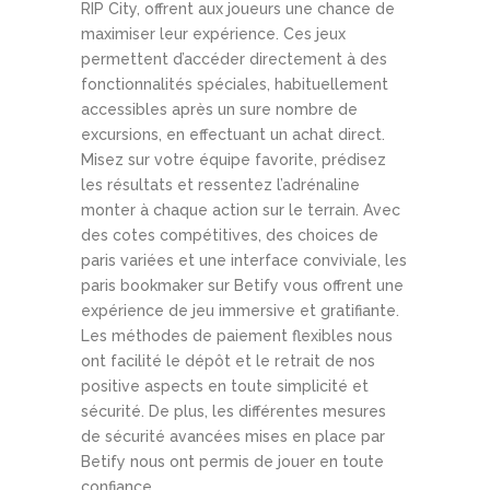
RIP City, offrent aux joueurs une chance de
maximiser leur expérience. Ces jeux
permettent d’accéder directement à des
fonctionnalités spéciales, habituellement
accessibles après un sure nombre de
excursions, en effectuant un achat direct.
Misez sur votre équipe favorite, prédisez
les résultats et ressentez l’adrénaline
monter à chaque action sur le terrain. Avec
des cotes compétitives, des choices de
paris variées et une interface conviviale, les
paris bookmaker sur Betify vous offrent une
expérience de jeu immersive et gratifiante.
Les méthodes de paiement flexibles nous
ont facilité le dépôt et le retrait de nos
positive aspects en toute simplicité et
sécurité. De plus, les différentes mesures
de sécurité avancées mises en place par
Betify nous ont permis de jouer en toute
confiance.