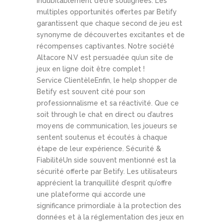
indubitablement d’être soulignées. Les
multiples opportunités offertes par Betify
garantissent que chaque second de jeu est
synonyme de découvertes excitantes et de
récompenses captivantes. Notre société
Altacore N.V est persuadée qu’un site de
jeux en ligne doit être complet !
Service ClientèleEnfin, le help shopper de
Betify est souvent cité pour son
professionnalisme et sa réactivité. Que ce
soit through le chat en direct ou d’autres
moyens de communication, les joueurs se
sentent soutenus et écoutés à chaque
étape de leur expérience. Sécurité &
FiabilitéUn side souvent mentionné est la
sécurité offerte par Betify. Les utilisateurs
apprécient la tranquillité d’esprit qu’offre
une plateforme qui accorde une
significance primordiale à la protection des
données et à la réglementation des jeux en