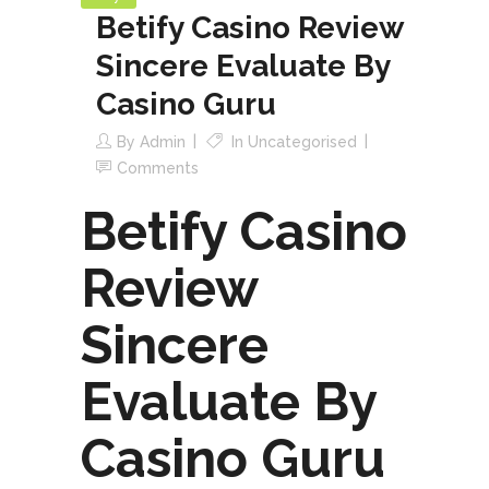
Betify Casino Review
Sincere Evaluate By
Casino Guru
By
Admin
In
Uncategorised
Comments
Betify Casino
Review
Sincere
Evaluate By
Casino Guru