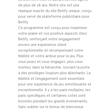
de plus de 18 ans. Notre site est une
réplique exacte du site Betify unique, conçu
pour servir de plateforme publicitaire pour
Betify.
Ce programme est conçu pour maximiser
votre plaisir et vos positive aspects chez
Betify, renforçant notre engagement
envers une expérience client
exceptionnelle et récompensant votre
fidélité et votre ardour pour le jeu. Plus
vous jouez et vous engagez, plus vous
montez dans la hiérarchie, ouvrant la porte
à des privilèges toujours plus alléchants. La
fidélité et l’engagement sont essentiels
pour une expérience de jeu enrichissante et
exceptionnelle. Il y a les paris multiples, les
paris spécifiques et certaines cotes sont
boostés pendant les grands évenements.
Sans oublier sur le bonus de bienvenue