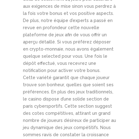
aux exigences de mise sinon vous perdrez à
la fois votre bonus et vos positive aspects.
De plus, notre équipe d’experts a passé en
revue en profondeur cette nouvelle
plateforme de jeux afin de vous offrir un
aperçu détaillé. Si vous préférez déposer
en crypto-monnaie, nous avons également
quelque selected pour vous. Une fois le
dépôt effectué, vous recevrez une
notification pour activer votre bonus.
Cette variété garantit que chaque joueur
trouve son bonheur, quelles que soient ses
préférences. En plus des jeux traditionnels,
le casino dispose d’une solide section de
paris cybersportifs. Cette section suggest
des cotes compétitives, attirant un grand
nombre de joueurs désireux de participer au
jeu dynamique des jeux compétitifs. Nous
sommes ravis de constater la croissance