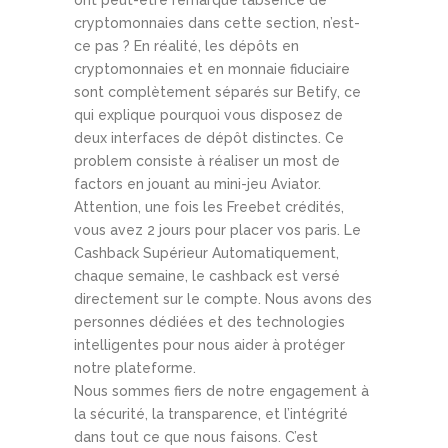
ont peut-être remarqué l’absence de
cryptomonnaies dans cette section, n’est-
ce pas ? En réalité, les dépôts en
cryptomonnaies et en monnaie fiduciaire
sont complètement séparés sur Betify, ce
qui explique pourquoi vous disposez de
deux interfaces de dépôt distinctes. Ce
problem consiste à réaliser un most de
factors en jouant au mini-jeu Aviator.
Attention, une fois les Freebet crédités,
vous avez 2 jours pour placer vos paris. Le
Cashback Supérieur Automatiquement,
chaque semaine, le cashback est versé
directement sur le compte. Nous avons des
personnes dédiées et des technologies
intelligentes pour nous aider à protéger
notre plateforme.
Nous sommes fiers de notre engagement à
la sécurité, la transparence, et l’intégrité
dans tout ce que nous faisons. C’est