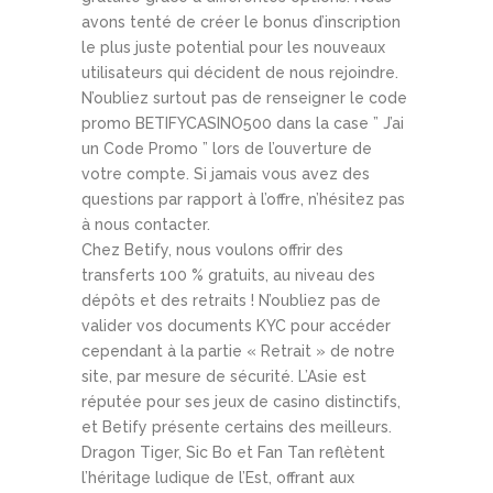
avons tenté de créer le bonus d’inscription
le plus juste potential pour les nouveaux
utilisateurs qui décident de nous rejoindre.
N’oubliez surtout pas de renseigner le code
promo BETIFYCASINO500 dans la case ” J’ai
un Code Promo ” lors de l’ouverture de
votre compte. Si jamais vous avez des
questions par rapport à l’offre, n’hésitez pas
à nous contacter.
Chez Betify, nous voulons offrir des
transferts 100 % gratuits, au niveau des
dépôts et des retraits ! N’oubliez pas de
valider vos documents KYC pour accéder
cependant à la partie « Retrait » de notre
site, par mesure de sécurité. L’Asie est
réputée pour ses jeux de casino distinctifs,
et Betify présente certains des meilleurs.
Dragon Tiger, Sic Bo et Fan Tan reflètent
l’héritage ludique de l’Est, offrant aux