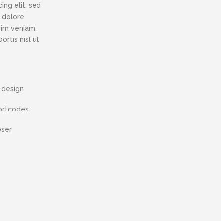
ing elit, sed
 dolore
nim veniam,
ortis nisl ut
 design
rtcodes
oser