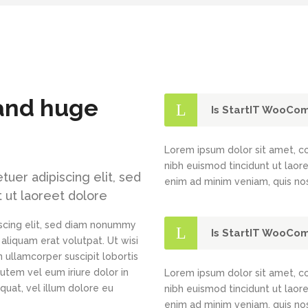
 and huge
Is StartIT WooCo
Lorem ipsum dolor sit amet, c
nibh euismod tincidunt ut laor
uer adipiscing elit, sed
enim ad minim veniam, quis nos
 ut laoreet dolore
scing elit, sed diam nonummy
Is StartIT WooCo
aliquam erat volutpat. Ut wisi
 ullamcorper suscipit lobortis
utem vel eum iriure dolor in
Lorem ipsum dolor sit amet, c
quat, vel illum dolore eu
nibh euismod tincidunt ut laor
enim ad minim veniam, quis nos