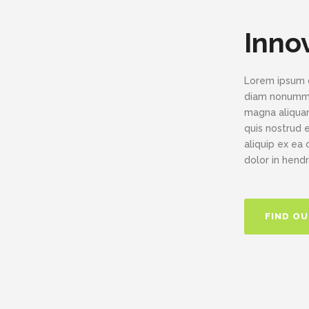
Inno
Lorem ipsum d
diam nonummy 
magna aliquam
quis nostrud e
aliquip ex ea
dolor in hendr
FIND O